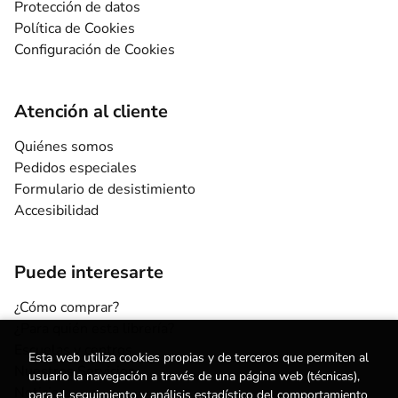
Protección de datos
Política de Cookies
Configuración de Cookies
Atención al cliente
Quiénes somos
Pedidos especiales
Formulario de desistimiento
Accesibilidad
Puede interesarte
¿Cómo comprar?
¿Para quién esta librería?
Escuelas y centros
Esta web utiliza cookies propias y de terceros que permiten al
Nuestros Servicios
usuario la navegación a través de una página web (técnicas),
Noticias
para el seguimiento y análisis estadístico del comportamiento