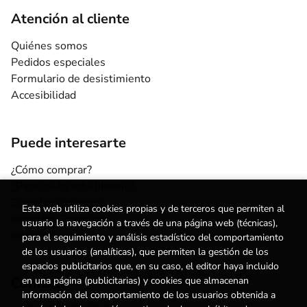
Atención al cliente
Quiénes somos
Pedidos especiales
Formulario de desistimiento
Accesibilidad
Puede interesarte
¿Cómo comprar?
¿Para quién esta librería?
Escuelas y centros
Esta web utiliza cookies propias y de terceros que permiten al
Nuestros Servicios
usuario la navegación a través de una página web (técnicas),
Noticias
para el seguimiento y análisis estadístico del comportamiento
de los usuarios (analíticas), que permiten la gestión de los
espacios publicitarios que, en su caso, el editor haya incluido
Contacto
en una página (publicitarias) y cookies que almacenan
información del comportamiento de los usuarios obtenida a