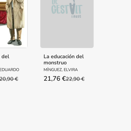
a del
La educación del
monstruo
ente
 EDUARDO
MÍNGUEZ, ELVIRA
21,76 €
20,90 €
22,90 €