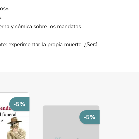
os».
».
tierna y cómica sobre los mandatos
e: experimentar la propia muerte. ¿Será
-5%
-5%