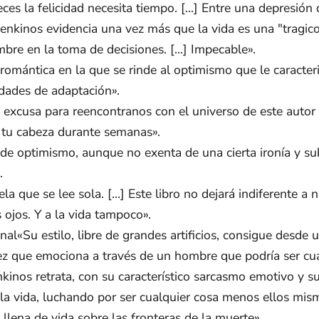
s la felicidad necesita tiempo. [...] Entre una depresión 
enkinos evidencia una vez más que la vida es una "tragi
mbre en la toma de decisiones. [...] Impecable».
mántica en la que se rinde al optimismo que le caracteri
idades de adaptación».
excusa para reencontranos con el universo de este autor q
tu cabeza durante semanas».
de optimismo, aunque no exenta de una cierta ironía y sub
.
a que se lee sola. […] Este libro no dejará indiferente a 
ojos. Y a la vida tampoco».
«Su estilo, libre de grandes artificios, consigue desde 
vez que emociona a través de un hombre que podría ser cua
nkinos retrata, con su característico sarcasmo emotivo y s
la vida, luchando por ser cualquier cosa menos ellos mis
llena de vida sobre las fronteras de la muerte».