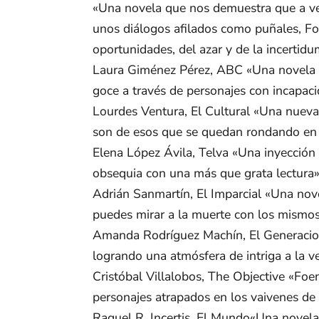
«Una novela que nos demuestra que a vece
unos diálogos afilados como puñales, Fo
oportunidades, del azar y de la incertidu
Laura Giménez Pérez, ABC «Una novela ro
goce a través de personajes con incapac
Lourdes Ventura, El Cultural «Una nueva 
son de esos que se quedan rondando en 
Elena López Ávila, Telva «Una inyección 
obsequia con una más que grata lectura»
Adrián Sanmartín, El Imparcial «Una novel
puedes mirar a la muerte con los mismos 
Amanda Rodríguez Machín, El Generacional
logrando una atmósfera de intriga a la 
Cristóbal Villalobos, The Objective «Foe
personajes atrapados en los vaivenes de 
Raquel R. Incertis, El Mundo«Una novela 