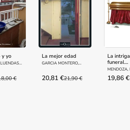
 y yo
La mejor edad
La intrig
funeral
LLUENDAS,
GARCIA MONTERO,
inconveni
ARGARITA
LUIS
MENDOZA,
20,81 €
19,86 €
18,00 €
21,90 €