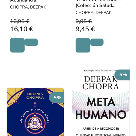
Abundancia
(Colección Salud
CHOPRA, DEEPAK
Perfecta)
CHOPRA, DEEPAK
16,95 €
9,95 €
16,10 €
9,45 €
-5%
-5%