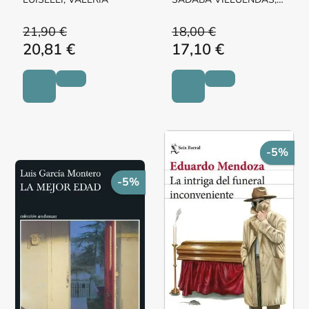
Mª PILAR MARGARITA
21,90 €
18,00 €
20,81 €
17,10 €
-5%
-5%