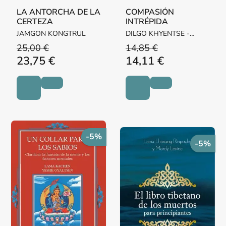
LA ANTORCHA DE LA
COMPASIÓN
CERTEZA
INTRÉPIDA
JAMGON KONGTRUL
DILGO KHYENTSE -
RINPOCHÉ -
25,00 €
14,85 €
23,75 €
14,11 €
-5%
-5%