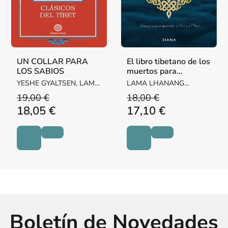
UN COLLAR PARA
El libro tibetano de los
LOS SABIOS
muertos para
principiantes
YESHE GYALTSEN, LAMA
LAMA LHANANG
KACHEN
RINPOCHE / LEVINE,
19,00 €
18,00 €
MORDY
18,05 €
17,10 €
Boletín de Novedades