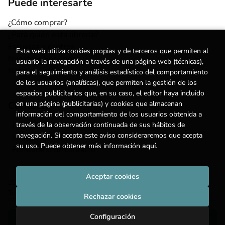
Puede interesarte
¿Cómo comprar?
¿Para quién esta librería?
Escuelas y centros
Esta web utiliza cookies propias y de terceros que permiten al
Nuestros Servicios
usuario la navegación a través de una página web (técnicas),
Noticias
para el seguimiento y análisis estadístico del comportamiento
de los usuarios (analíticas), que permiten la gestión de los
espacios publicitarios que, en su caso, el editor haya incluido
Contacto
en una página (publicitarias) y cookies que almacenan
información del comportamiento de los usuarios obtenida a
(+34) 615 55 96 54
través de la observación continuada de sus hábitos de
navegación. Si acepta este aviso consideraremos que acepta
info@degestalt.com
su uso. Puede obtener más información
aquí
.
Formulario de contacto
Aceptar cookies
2026 ©
Librería de Gestalt
. Todos los Derechos Reservados |
Trevenque Group
Rechazar cookies
Configuración
Añadir a mi cesta