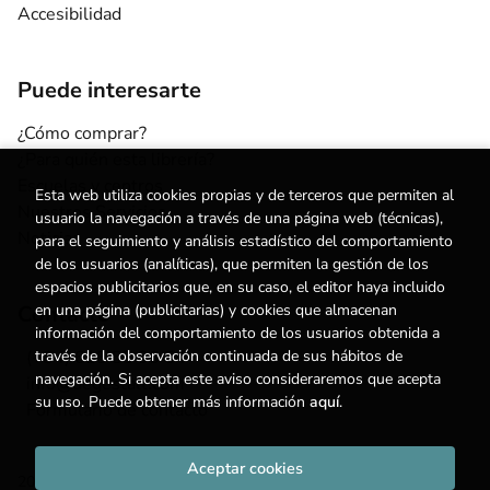
Accesibilidad
Puede interesarte
¿Cómo comprar?
¿Para quién esta librería?
Escuelas y centros
Esta web utiliza cookies propias y de terceros que permiten al
Nuestros Servicios
usuario la navegación a través de una página web (técnicas),
Noticias
para el seguimiento y análisis estadístico del comportamiento
de los usuarios (analíticas), que permiten la gestión de los
espacios publicitarios que, en su caso, el editor haya incluido
en una página (publicitarias) y cookies que almacenan
Contacto
información del comportamiento de los usuarios obtenida a
través de la observación continuada de sus hábitos de
(+34) 615 55 96 54
navegación. Si acepta este aviso consideraremos que acepta
info@degestalt.com
su uso. Puede obtener más información
aquí
.
Formulario de contacto
Aceptar cookies
2026 ©
Librería de Gestalt
. Todos los Derechos Reservados |