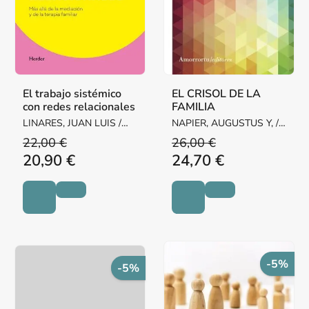
El trabajo sistémico
EL CRISOL DE LA
con redes relacionales
FAMILIA
LINARES, JUAN LUIS /
NAPIER, AUGUSTUS Y, /
MASTROPAOLO, LIA
WHITAKER, CARL A,
22,00 €
26,00 €
20,90 €
24,70 €
-5%
-5%