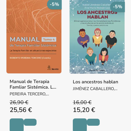
-5%
-5%
Manual de Terapia
Los ancestros hablan
Famliar Sistémica. La
JIMÉNEZ CABALLERO,
Terapia Familiar en
PEREIRA TERCERO,
ISABEL / ROMÁN LEÓ,
situaciones especial
ROBERTO
ANA
26,90 €
16,00 €
25,56 €
15,20 €