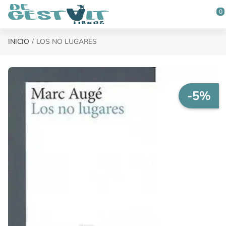
Saltar al contenido principal
0
INICIO
LOS NO LUGARES
-5%