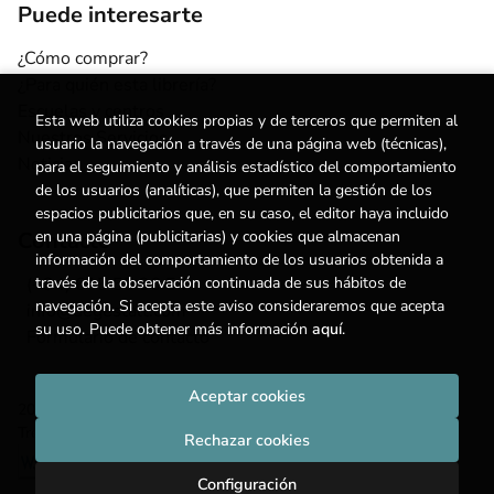
Puede interesarte
¿Cómo comprar?
¿Para quién esta librería?
Escuelas y centros
Esta web utiliza cookies propias y de terceros que permiten al
Nuestros Servicios
usuario la navegación a través de una página web (técnicas),
Noticias
para el seguimiento y análisis estadístico del comportamiento
de los usuarios (analíticas), que permiten la gestión de los
espacios publicitarios que, en su caso, el editor haya incluido
en una página (publicitarias) y cookies que almacenan
Contacto
información del comportamiento de los usuarios obtenida a
través de la observación continuada de sus hábitos de
(+34) 615 55 96 54
navegación. Si acepta este aviso consideraremos que acepta
info@degestalt.com
su uso. Puede obtener más información
aquí
.
Formulario de contacto
Aceptar cookies
2026 ©
Librería de Gestalt
. Todos los Derechos Reservados |
Trevenque Group
Rechazar cookies
Configuración