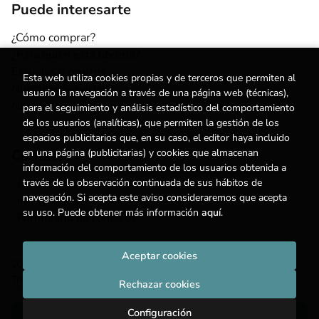
Puede interesarte
¿Cómo comprar?
¿Para quién esta librería?
Escuelas y centros
Esta web utiliza cookies propias y de terceros que permiten al
Nuestros Servicios
usuario la navegación a través de una página web (técnicas),
Noticias
para el seguimiento y análisis estadístico del comportamiento
de los usuarios (analíticas), que permiten la gestión de los
espacios publicitarios que, en su caso, el editor haya incluido
Contacto
en una página (publicitarias) y cookies que almacenan
información del comportamiento de los usuarios obtenida a
(+34) 615 55 96 54
través de la observación continuada de sus hábitos de
navegación. Si acepta este aviso consideraremos que acepta
info@degestalt.com
su uso. Puede obtener más información
aquí
.
Formulario de contacto
Aceptar cookies
2026 ©
Librería de Gestalt
. Todos los Derechos Reservados |
Trevenque Group
Rechazar cookies
Configuración