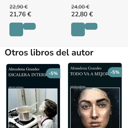
22,90 €
24,00 €
21,76 €
22,80 €
Otros libros del autor
-5%
-5%