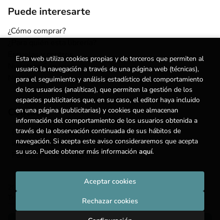
Puede interesarte
¿Cómo comprar?
¿Para quién esta librería?
Escuelas y centros
Esta web utiliza cookies propias y de terceros que permiten al
Nuestros Servicios
usuario la navegación a través de una página web (técnicas),
Noticias
para el seguimiento y análisis estadístico del comportamiento
de los usuarios (analíticas), que permiten la gestión de los
espacios publicitarios que, en su caso, el editor haya incluido
en una página (publicitarias) y cookies que almacenan
Contacto
información del comportamiento de los usuarios obtenida a
través de la observación continuada de sus hábitos de
(+34) 615 55 96 54
navegación. Si acepta este aviso consideraremos que acepta
info@degestalt.com
su uso. Puede obtener más información
aquí
.
Formulario de contacto
Aceptar cookies
2026 ©
Librería de Gestalt
. Todos los Derechos Reservados |
Trevenque Group
Rechazar cookies