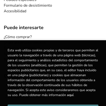
Formulario de desistimiento
Accesibilidad
Puede interesarte
¿Cómo comprar?
¿Para quién esta librería?
Escuelas y centros
Esta web utiliza cookies propias y de terceros que permiten al
Nuestros Servicios
usuario la navegación a través de una página web (técnicas),
Noticias
para el seguimiento y análisis estadístico del comportamiento
de los usuarios (analíticas), que permiten la gestión de los
espacios publicitarios que, en su caso, el editor haya incluido
Contacto
en una página (publicitarias) y cookies que almacenan
información del comportamiento de los usuarios obtenida a
(+34) 615 55 96 54
través de la observación continuada de sus hábitos de
navegación. Si acepta este aviso consideraremos que acepta
info@degestalt.com
su uso. Puede obtener más información
aquí
.
Formulario de contacto