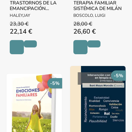
TRASTORNOS DE LA
TERAPIA FAMILIAR
EMANCIPACIÓN
SISTÉMICA DE MILÁN
JUVENIL Y TERAPIA
HALEY,JAY
BOSCOLO, LUIGI
FAMILIAR
23,30 €
28,00 €
22,14 €
26,60 €
-5%
-5%