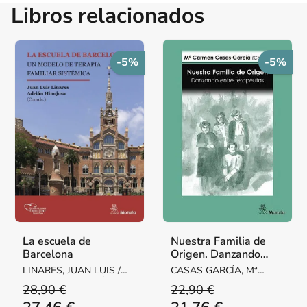
Libros relacionados
-5%
-5%
La escuela de
Nuestra Familia de
Barcelona
Origen. Danzando
entre terapeutas
LINARES, JUAN LUIS /
CASAS GARCÍA, Mª
HINOJOSA, ADRIÁN
CARMEN
28,90 €
22,90 €