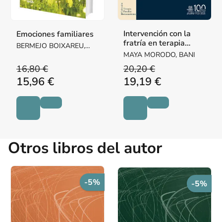
Intervención con la
Emociones familiares
fratría en terapia
BERMEJO BOIXAREU,
sistémica. Entre lazos
MERCEDES
MAYA MORODO, BANI
y nudos
16,80 €
20,20 €
15,96 €
19,19 €
Otros libros del autor
-5%
-5%