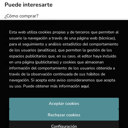
Puede interesarte
¿Cómo comprar?
¿Para quién esta librería?
Escuelas y centros
Esta web utiliza cookies propias y de terceros que permiten al
Nuestros Servicios
usuario la navegación a través de una página web (técnicas),
Noticias
para el seguimiento y análisis estadístico del comportamiento
de los usuarios (analíticas), que permiten la gestión de los
espacios publicitarios que, en su caso, el editor haya incluido
en una página (publicitarias) y cookies que almacenan
Contacto
información del comportamiento de los usuarios obtenida a
través de la observación continuada de sus hábitos de
(+34) 615 55 96 54
navegación. Si acepta este aviso consideraremos que acepta
info@degestalt.com
su uso. Puede obtener más información
aquí
.
Formulario de contacto
Aceptar cookies
2026 ©
Librería de Gestalt
. Todos los Derechos Reservados |
Trevenque Group
Rechazar cookies
Configuración