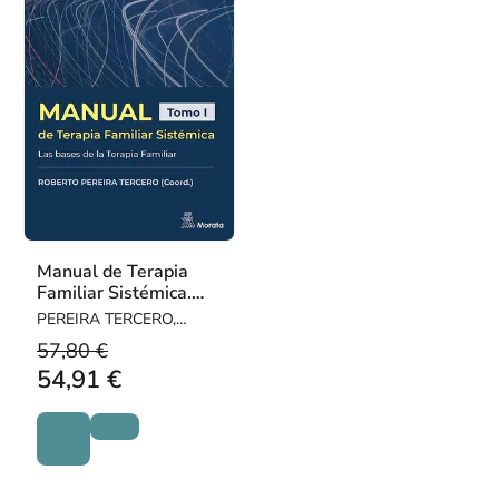
Manual de Terapia
Familiar Sistémica.
Las bases de la
PEREIRA TERCERO,
Terapia Familiar.
ROBERTO
57,80 €
Tomo I
54,91 €