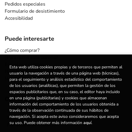
Pedidos especiales
Formulario de desistimiento
Accesibilidad
Puede interesarte
¿Cómo comprar?
¿Para quién esta librería?
Escuelas y centros
Esta web utiliza cookies propias y de terceros que permiten al
Nuestros Servicios
usuario la navegación a través de una página web (técnicas),
Noticias
para el seguimiento y análisis estadístico del comportamiento
de los usuarios (analíticas), que permiten la gestión de los
espacios publicitarios que, en su caso, el editor haya incluido
Contacto
en una página (publicitarias) y cookies que almacenan
información del comportamiento de los usuarios obtenida a
(+34) 615 55 96 54
través de la observación continuada de sus hábitos de
navegación. Si acepta este aviso consideraremos que acepta
info@degestalt.com
su uso. Puede obtener más información
aquí
.
Formulario de contacto