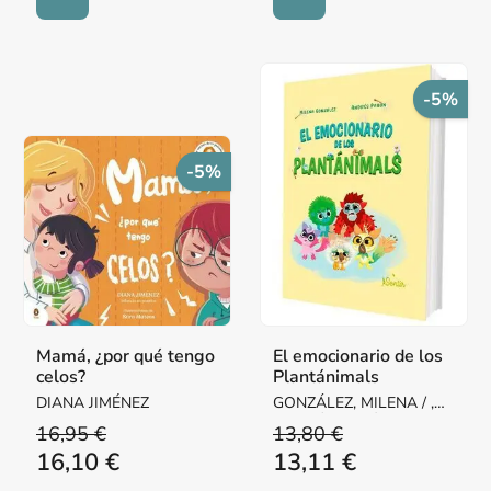
-5%
-5%
Mamá, ¿por qué tengo
El emocionario de los
celos?
Plantánimals
DIANA JIMÉNEZ
GONZÁLEZ, MILENA / ,
ANDRÉS PABÓN
16,95 €
13,80 €
16,10 €
13,11 €