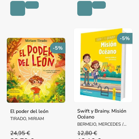
-5%
-5%
Swift y Brainy. Misión
El poder del león
Océano
TIRADO, MIRIAM
BERMEJO, MERCEDES /
VELASCO, RUT
24,95 €
12,80 €