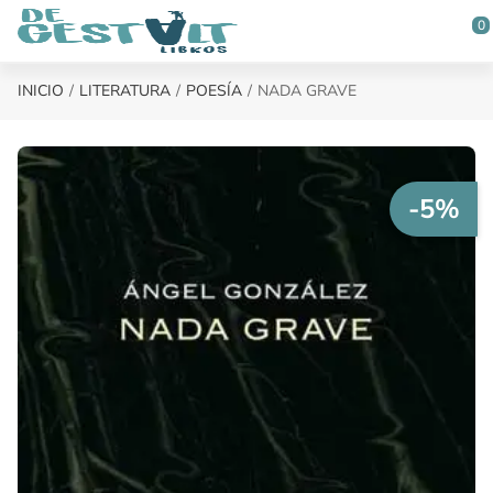
Saltar al contenido principal
0
INICIO
LITERATURA
POESÍA
NADA GRAVE
-5%