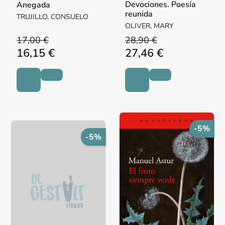
Devociones. Poesía
Anegada
reunida
TRUJILLO, CONSUELO
OLIVER, MARY
17,00 €
28,90 €
16,15 €
27,46 €
-5%
-5%