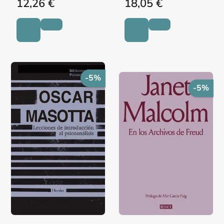
12,26 €
18,05 €
-5%
-5%