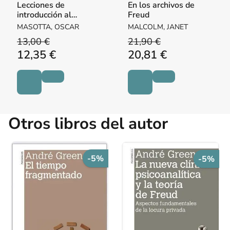
Lecciones de
En los archivos de
introducción al
Freud
psicoanálisis
MASOTTA, OSCAR
MALCOLM, JANET
13,00 €
21,90 €
12,35 €
20,81 €
Otros libros del autor
-5%
-5%