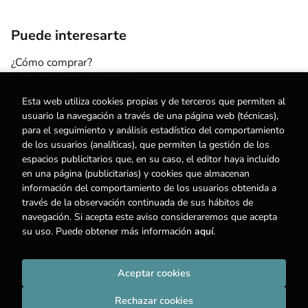
Puede interesarte
¿Cómo comprar?
¿Para quién esta librería?
Escuelas y centros
Esta web utiliza cookies propias y de terceros que permiten al
Nuestros Servicios
usuario la navegación a través de una página web (técnicas),
Noticias
para el seguimiento y análisis estadístico del comportamiento
de los usuarios (analíticas), que permiten la gestión de los
espacios publicitarios que, en su caso, el editor haya incluido
Contacto
en una página (publicitarias) y cookies que almacenan
información del comportamiento de los usuarios obtenida a
(+34) 615 55 96 54
través de la observación continuada de sus hábitos de
navegación. Si acepta este aviso consideraremos que acepta
info@degestalt.com
su uso. Puede obtener más información
aquí
.
Formulario de contacto
Aceptar cookies
2026 ©
Librería de Gestalt
. Todos los Derechos Reservados |
Trevenque Group
Rechazar cookies