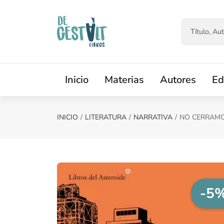
Saltar al contenido principal
Inicio
Materias
Autores
Ed
INICIO
LITERATURA
NARRATIVA
NO CERRAMO
-5