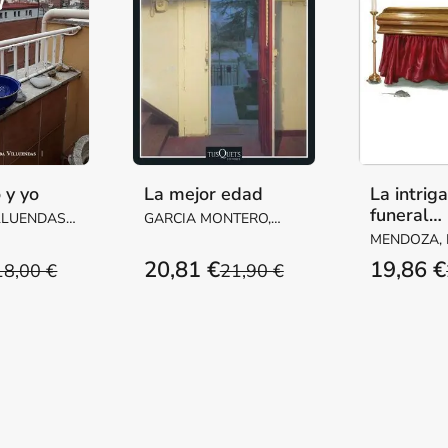
 y yo
La mejor edad
La intrig
funeral
LLUENDAS,
GARCIA MONTERO,
inconveni
ARGARITA
LUIS
MENDOZA,
20,81 €
19,86 €
18,00 €
21,90 €