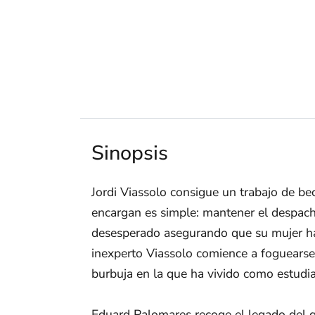
Sinopsis
Jordi Viassolo consigue un trabajo de be
encargan es simple: mantener el despach
desesperado asegurando que su mujer ha 
inexperto Viassolo comience a foguearse e
burbuja en la que ha vivido como estudia
Eduard Palomares recoge el legado del gé