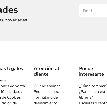
ades
ras novedades
as legales
Atención al
Puede
cliente
interesarte
legal
iones de venta
Quiénes somos
¿Cómo comprar
ción de datos
Pedidos especiales
¿Para quién est
ca de Cookies
Formulario de
librería?
uración de
desistimiento
Escuelas y cent