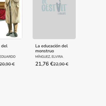
a del
La educación del
monstruo
ente
 EDUARDO
MÍNGUEZ, ELVIRA
21,76 €
20,90 €
22,90 €