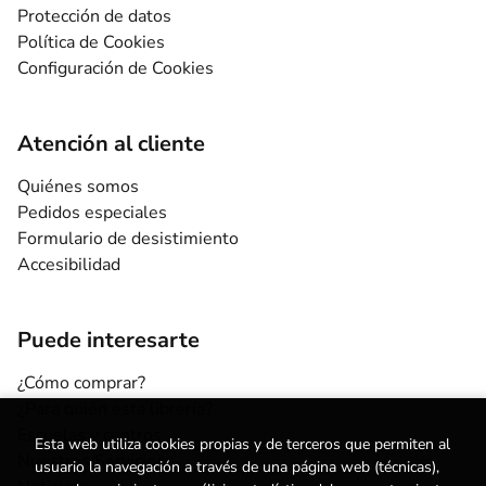
Protección de datos
Política de Cookies
Configuración de Cookies
Atención al cliente
Quiénes somos
Pedidos especiales
Formulario de desistimiento
Accesibilidad
Puede interesarte
¿Cómo comprar?
¿Para quién esta librería?
Escuelas y centros
Esta web utiliza cookies propias y de terceros que permiten al
Nuestros Servicios
usuario la navegación a través de una página web (técnicas),