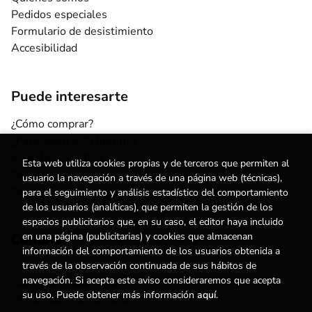
Pedidos especiales
Formulario de desistimiento
Accesibilidad
Puede interesarte
¿Cómo comprar?
¿Para quién esta librería?
Escuelas y centros
Esta web utiliza cookies propias y de terceros que permiten al
Nuestros Servicios
usuario la navegación a través de una página web (técnicas),
Noticias
para el seguimiento y análisis estadístico del comportamiento
de los usuarios (analíticas), que permiten la gestión de los
espacios publicitarios que, en su caso, el editor haya incluido
en una página (publicitarias) y cookies que almacenan
Contacto
información del comportamiento de los usuarios obtenida a
través de la observación continuada de sus hábitos de
(+34) 615 55 96 54
navegación. Si acepta este aviso consideraremos que acepta
info@degestalt.com
su uso. Puede obtener más información
aquí
.
Formulario de contacto