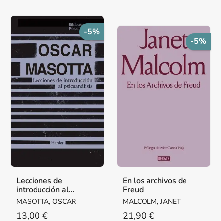
-5%
-5%
Lecciones de
En los archivos de
introducción al
Freud
psicoanálisis
MASOTTA, OSCAR
MALCOLM, JANET
13,00 €
21,90 €