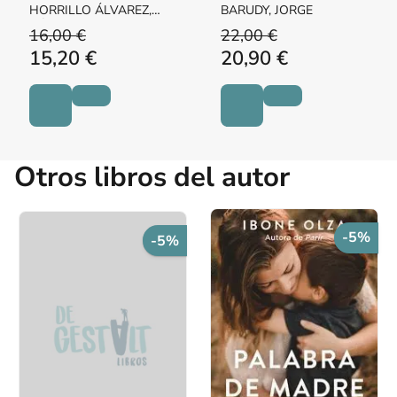
vínculo
HORRILLO ÁLVAREZ,
BARUDY, JORGE
BÁRBARA
16,00 €
22,00 €
15,20 €
20,90 €
Otros libros del autor
-5%
-5%