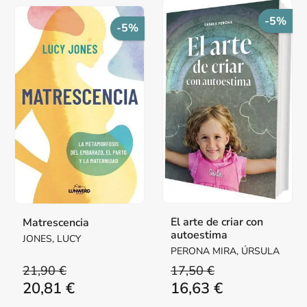
-5%
-5%
El arte de criar con
Matrescencia
autoestima
JONES, LUCY
PERONA MIRA, ÚRSULA
21,90 €
17,50 €
20,81 €
16,63 €