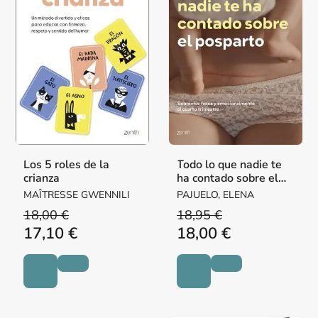
Los 5 roles de la
Todo lo que nadie te
crianza
ha contado sobre el
posparto
MAÎTRESSE GWENNILI
PAJUELO, ELENA
18,00 €
18,95 €
17,10 €
18,00 €