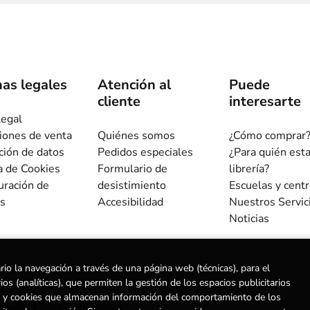
as legales
Atención al
Puede
cliente
interesarte
legal
iones de venta
Quiénes somos
¿Cómo comprar
ción de datos
Pedidos especiales
¿Para quién est
ca de Cookies
Formulario de
librería?
uración de
desistimiento
Escuelas y cent
s
Accesibilidad
Nuestros Servic
Noticias
rio la navegación a través de una página web (técnicas), para el
s (analíticas), que permiten la gestión de los espacios publicitarios
ias) y cookies que almacenan información del comportamiento de los
ervados |
Trevenque Group