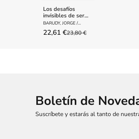
Los desafíos
invisibles de ser
madre o padre
BARUDY, JORGE /
DANTAGNAN,
22,61 €
23,80 €
MARYORIE
Boletín de Noved
Suscríbete y estarás al tanto de nuest