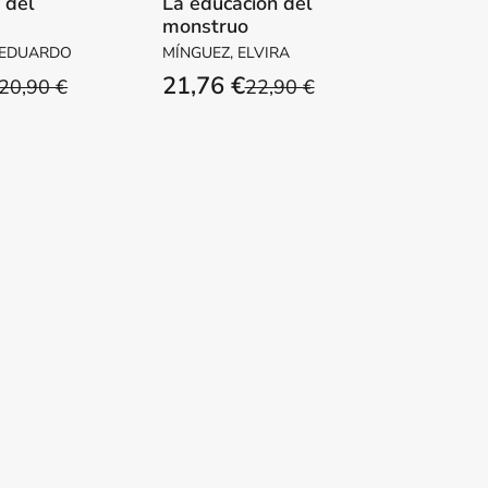
a del
La educación del
monstruo
ente
 EDUARDO
MÍNGUEZ, ELVIRA
21,76 €
20,90 €
22,90 €