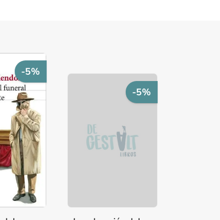
-5%
-5%