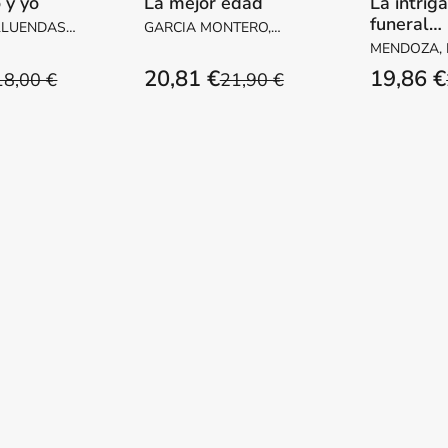
 y yo
La mejor edad
La intrig
funeral
LLUENDAS,
GARCIA MONTERO,
inconveni
ARGARITA
LUIS
MENDOZA,
20,81 €
19,86 €
18,00 €
21,90 €