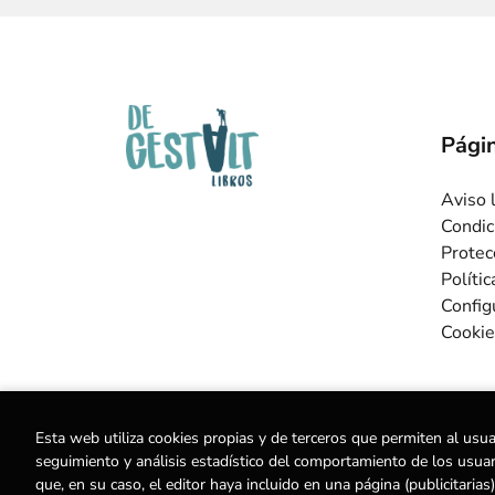
Págin
Aviso 
Condic
Protec
Políti
Config
Cookie
Esta web utiliza cookies propias y de terceros que permiten al usua
seguimiento y análisis estadístico del comportamiento de los usuario
que, en su caso, el editor haya incluido en una página (publicitar