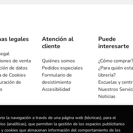
as legales
Atención al
Puede
cliente
interesarte
legal
iones de venta
Quiénes somos
¿Cómo comprar
ción de datos
Pedidos especiales
¿Para quién est
ca de Cookies
Formulario de
librería?
uración de
desistimiento
Escuelas y cent
s
Accesibilidad
Nuestros Servic
Noticias
rio la navegación a través de una página web (técnicas), para el
s (analíticas), que permiten la gestión de los espacios publicitarios
ias) y cookies que almacenan información del comportamiento de los