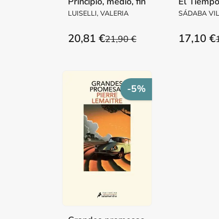
Principio, medio, fin
El Tiempo
LUISELLI, VALERIA
SÁDABA VI
Mª PILAR M
20,81 €
17,10 €
21,90 €
-5%