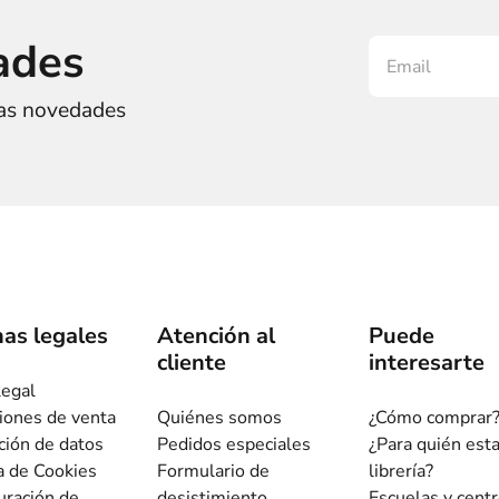
ades
ras novedades
as legales
Atención al
Puede
cliente
interesarte
legal
iones de venta
Quiénes somos
¿Cómo comprar
ción de datos
Pedidos especiales
¿Para quién est
ca de Cookies
Formulario de
librería?
uración de
desistimiento
Escuelas y cent