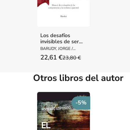
Los desafíos
invisibles de ser
madre o padre
BARUDY, JORGE /
DANTAGNAN,
22,61 €
23,80 €
MARYORIE
Otros libros del autor
-5%