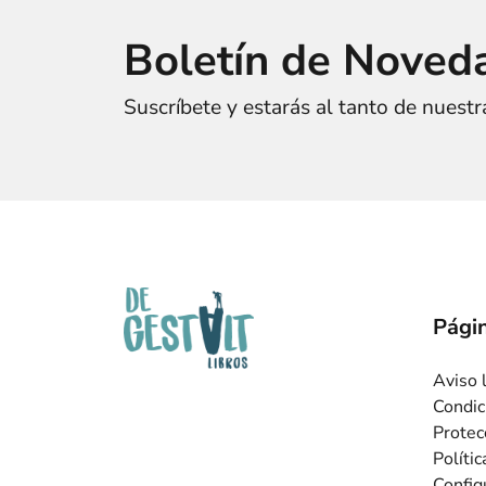
Boletín de Noved
Suscríbete y estarás al tanto de nuest
Págin
Aviso 
Condic
Protec
Políti
Config