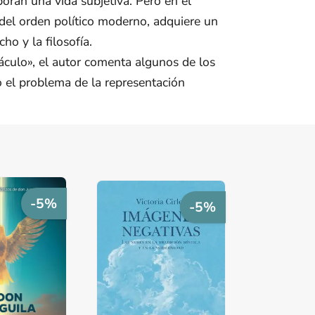
oran una vida subjetiva. Pero en el
s del orden político moderno, adquiere un
ho y la filosofía.
áculo», el autor comenta algunos de los
 o el problema de la representación
-5%
-5%