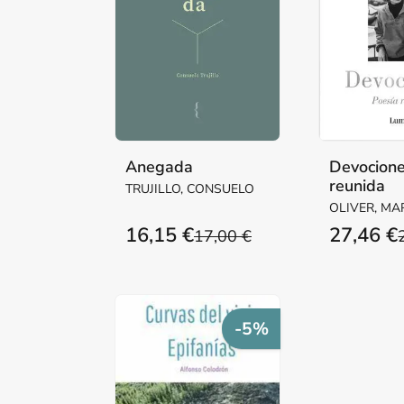
Anegada
Devocione
reunida
TRUJILLO, CONSUELO
OLIVER, MA
16,15 €
27,46 €
17,00 €
-5%