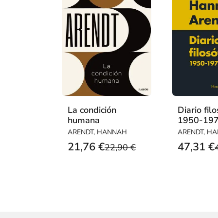
La condición
Diario filo
humana
1950-19
ARENDT, HANNAH
ARENDT, H
21,76 €
47,31 €
22,90 €