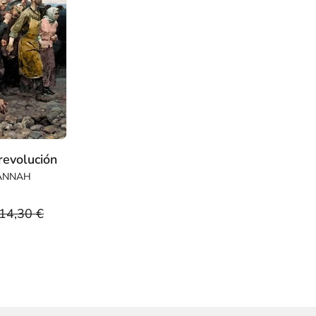
revolución
HANNAH
14,30 €