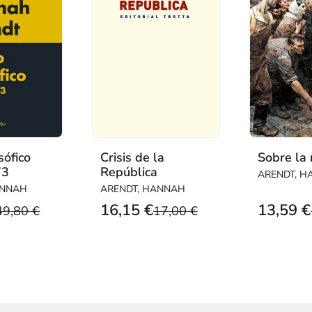
sófico
Crisis de la
Sobre la 
73
República
ARENDT, 
ANNAH
ARENDT, HANNAH
16,15 €
13,59 €
49,80 €
17,00 €