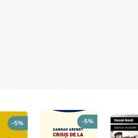
-5%
-5%