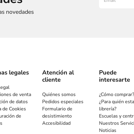
ras novedades
as legales
Atención al
Puede
cliente
interesarte
legal
iones de venta
Quiénes somos
¿Cómo comprar
ción de datos
Pedidos especiales
¿Para quién est
ca de Cookies
Formulario de
librería?
uración de
desistimiento
Escuelas y cent
s
Accesibilidad
Nuestros Servic
Noticias