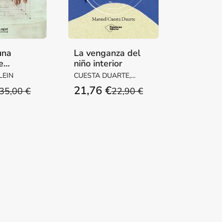
una
La venganza del
e
niño interior
ón
LEIN
CUESTA DUARTE,
MANUEL
21,76 €
35,00 €
22,90 €