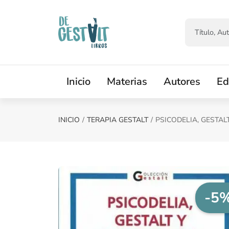
Saltar al contenido principal
Inicio
Materias
Autores
Ed
INICIO
TERAPIA GESTALT
PSICODELIA, GESTAL
-5