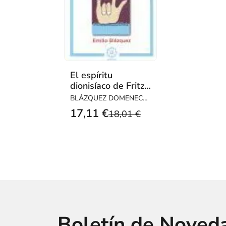
El espíritu
dionisíaco de Fritz
Perls y de la
BLÁZQUEZ DOMENECH,
terapia gestalt
EMILIO
17,11 €
18,01 €
Boletín de Noved