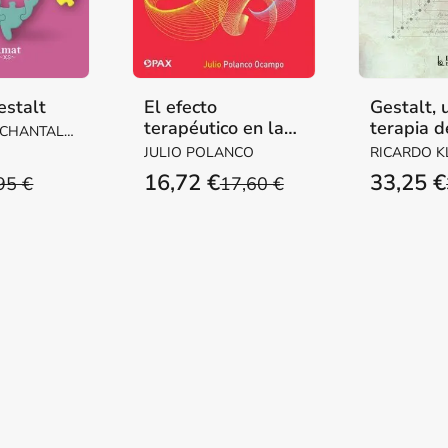
estalt
El efecto
Gestalt, 
terapéutico en la
terapia d
 CHANTAL /
Gestalt
integraci
CHARLES
JULIO POLANCO
RICARDO K
16,72 €
33,25 €
95 €
17,60 €