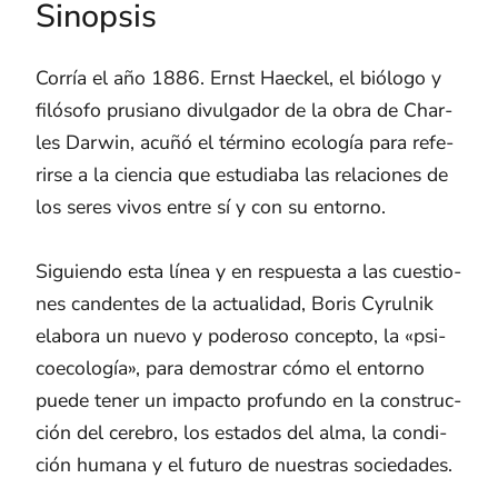
Sinopsis
Co­rría el año 1886. Ernst Hae­ckel, el bió­lo­go y
fi­ló­so­fo pru­siano di­vul­ga­dor de la obra de Char­
les Dar­win, acuñó el tér­mino eco­lo­gía para re­fe­
rir­se a la cien­cia que es­tu­dia­ba las re­la­cio­nes de
los seres vivos entre sí y con su en­torno.
Si­guien­do esta línea y en res­pues­ta a las cues­tio­
nes can­den­tes de la ac­tua­li­dad, Boris Cy­rul­nik
ela­bo­ra un nuevo y po­de­ro­so con­cep­to, la «psi­
coe­co­lo­gía», para de­mos­trar cómo el en­torno
puede tener un im­pac­to pro­fun­do en la cons­truc­
ción del ce­re­bro, los es­ta­dos del alma, la con­di­
ción hu­ma­na y el fu­tu­ro de nues­tras so­cie­da­des.