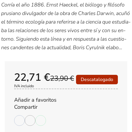
Co­rría el año 1886. Ernst Hae­ckel, el bió­lo­go y fi­ló­so­fo
pru­siano di­vul­ga­dor de la obra de Char­les Dar­win, acuñó
el tér­mino eco­lo­gía para re­fe­rir­se a la cien­cia que es­tu­dia­
ba las re­la­cio­nes de los seres vivos entre sí y con su en­
torno. Si­guien­do esta línea y en res­pues­ta a las cues­tio­
nes can­den­tes de la ac­tua­li­dad, Boris Cy­rul­nik ela­bo­...
22,71 €
23,90 €
Descatalogado
IVA incluido
Añadir a favoritos
Compartir