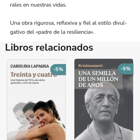
ra­les en nues­tras vidas.
Una obra ri­gu­ro­sa, re­fle­xi­va y fiel al es­ti­lo di­vul­
ga­ti­vo del «padre de la re­si­lien­cia».
Libros relacionados
-5%
-5%