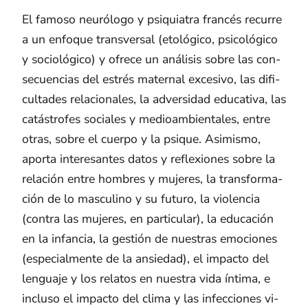
El fa­mo­so neu­ró­lo­go y psi­quia­tra fran­cés re­cu­rre
a un en­fo­que trans­ver­sal (eto­ló­gi­co, psi­co­ló­gi­co
y so­cio­ló­gi­co) y ofre­ce un aná­li­sis sobre las con­
se­cuen­cias del es­trés ma­ter­nal ex­ce­si­vo, las di­fi­
cul­ta­des re­la­cio­na­les, la ad­ver­si­dad edu­ca­ti­va, las
ca­tás­tro­fes so­cia­les y me­dioam­bien­ta­les, entre
otras, sobre el cuer­po y la psi­que. Asi­mis­mo,
apor­ta in­tere­san­tes datos y re­fle­xio­nes sobre la
re­la­ción entre hom­bres y mu­je­res, la trans­for­ma­
ción de lo mas­cu­lino y su fu­tu­ro, la vio­len­cia
(con­tra las mu­je­res, en par­ti­cu­lar), la edu­ca­ción
en la in­fan­cia, la ges­tión de nues­tras emo­cio­nes
(es­pe­cial­men­te de la an­sie­dad), el im­pac­to del
len­gua­je y los re­la­tos en nues­tra vida ín­ti­ma, e
in­clu­so el im­pac­to del clima y las in­fec­cio­nes vi­