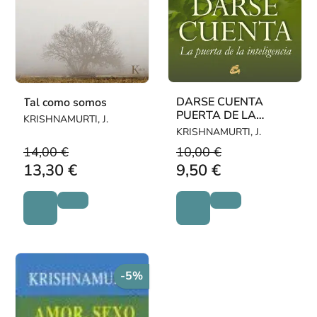
DARSE CUENTA
Tal como somos
PUERTA DE LA
KRISHNAMURTI, J.
INTELIGENCIA
KRISHNAMURTI, J.
14,00 €
10,00 €
13,30 €
9,50 €
-5%