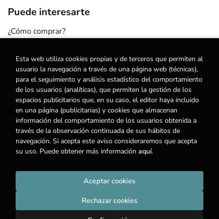
Puede interesarte
¿Cómo comprar?
¿Para quién esta librería?
Escuelas y centros
Esta web utiliza cookies propias y de terceros que permiten al
Nuestros Servicios
usuario la navegación a través de una página web (técnicas),
Noticias
para el seguimiento y análisis estadístico del comportamiento
de los usuarios (analíticas), que permiten la gestión de los
espacios publicitarios que, en su caso, el editor haya incluido
Contacto
en una página (publicitarias) y cookies que almacenan
información del comportamiento de los usuarios obtenida a
(+34) 615 55 96 54
través de la observación continuada de sus hábitos de
navegación. Si acepta este aviso consideraremos que acepta
info@degestalt.com
su uso. Puede obtener más información
aquí
.
Formulario de contacto
Aceptar cookies
2026 ©
Librería de Gestalt
. Todos los Derechos Reservados |
Trevenque Group
Rechazar cookies