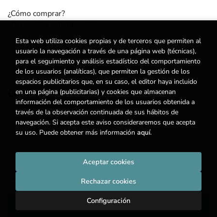
¿Cómo comprar?
¿Para quién esta librería?
Escuelas y centros
Esta web utiliza cookies propias y de terceros que permiten al
Nuestros Servicios
usuario la navegación a través de una página web (técnicas),
Noticias
para el seguimiento y análisis estadístico del comportamiento
de los usuarios (analíticas), que permiten la gestión de los
espacios publicitarios que, en su caso, el editor haya incluido
Contacto
en una página (publicitarias) y cookies que almacenan
información del comportamiento de los usuarios obtenida a
(+34) 615 55 96 54
través de la observación continuada de sus hábitos de
navegación. Si acepta este aviso consideraremos que acepta
info@degestalt.com
su uso. Puede obtener más información
aquí
.
Formulario de contacto
Aceptar cookies
2026 ©
Librería de Gestalt
. Todos los Derechos Reservados |
Trevenque Group
Rechazar cookies
Configuración
Añadir a mi cesta