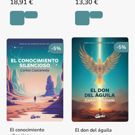
18,91 €
13,30 €
-5%
-5%
El conocimiento
El don del águila