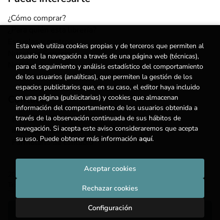
¿Cómo comprar?
¿Para quién esta librería?
Escuelas y centros
Esta web utiliza cookies propias y de terceros que permiten al
Nuestros Servicios
usuario la navegación a través de una página web (técnicas),
Noticias
para el seguimiento y análisis estadístico del comportamiento
de los usuarios (analíticas), que permiten la gestión de los
espacios publicitarios que, en su caso, el editor haya incluido
en una página (publicitarias) y cookies que almacenan
Contacto
información del comportamiento de los usuarios obtenida a
través de la observación continuada de sus hábitos de
(+34) 615 55 96 54
navegación. Si acepta este aviso consideraremos que acepta
info@degestalt.com
su uso. Puede obtener más información
aquí
.
Formulario de contacto
Aceptar cookies
2026 ©
Librería de Gestalt
. Todos los Derechos Reservados |
Trevenque Group
Rechazar cookies
Configuración
Añadir a mi cesta