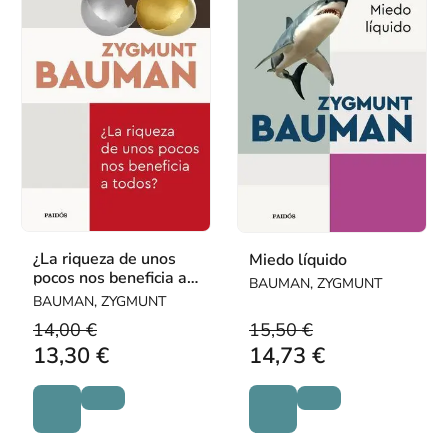
¿La riqueza de unos
Miedo líquido
pocos nos beneficia a
BAUMAN, ZYGMUNT
todos?
BAUMAN, ZYGMUNT
14,00 €
15,50 €
13,30 €
14,73 €