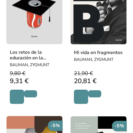
Los retos de la
Mi vida en fragmentos
educación en la
BAUMAN, ZYGMUNT
modernidad líquida
BAUMAN, ZYGMUNT
9,80 €
21,90 €
9,31 €
20,81 €
-5%
-5%