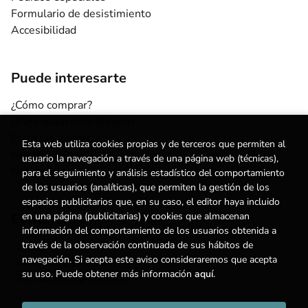
Formulario de desistimiento
Accesibilidad
Puede interesarte
¿Cómo comprar?
¿Para quién esta librería?
Escuelas y centros
Esta web utiliza cookies propias y de terceros que permiten al
Nuestros Servicios
usuario la navegación a través de una página web (técnicas),
Noticias
para el seguimiento y análisis estadístico del comportamiento
de los usuarios (analíticas), que permiten la gestión de los
espacios publicitarios que, en su caso, el editor haya incluido
Contacto
en una página (publicitarias) y cookies que almacenan
información del comportamiento de los usuarios obtenida a
(+34) 615 55 96 54
través de la observación continuada de sus hábitos de
navegación. Si acepta este aviso consideraremos que acepta
info@degestalt.com
su uso. Puede obtener más información
aquí
.
Formulario de contacto