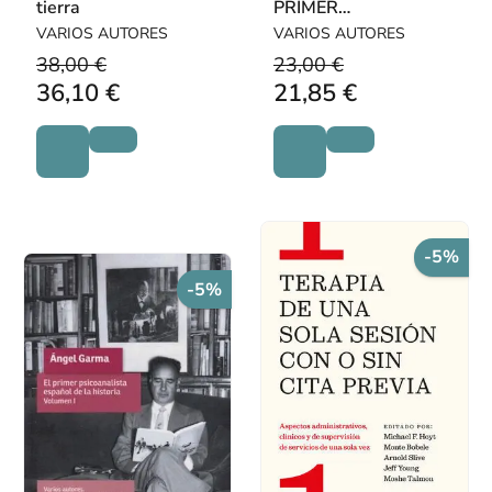
tierra
PRIMER
PSICOANALISTA
VARIOS AUTORES
VARIOS AUTORES
ESPAÑOL EN LA
38,00 €
23,00 €
HISTORIA
36,10 €
21,85 €
-5%
-5%