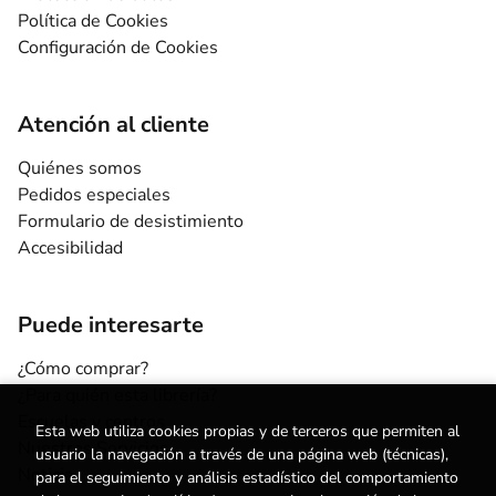
Política de Cookies
Configuración de Cookies
Atención al cliente
Quiénes somos
Pedidos especiales
Formulario de desistimiento
Accesibilidad
Puede interesarte
¿Cómo comprar?
¿Para quién esta librería?
Escuelas y centros
Esta web utiliza cookies propias y de terceros que permiten al
Nuestros Servicios
usuario la navegación a través de una página web (técnicas),
Noticias
para el seguimiento y análisis estadístico del comportamiento