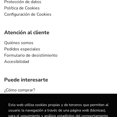
Protección de datos
Política de Cookies
Configuración de Cookies
Atención al cliente
Quiénes somos
Pedidos especiales
Formulario de desistimiento
Accesibilidad
Puede interesarte
¿Cómo comprar?
¿Para quién esta librería?
Escuelas y centros
Esta web utiliza cookies propias y de terceros que permiten al
Nuestros Servicios
usuario la navegación a través de una página web (técnicas),
Noticias
para el seguimiento y análisis estadístico del comportamiento