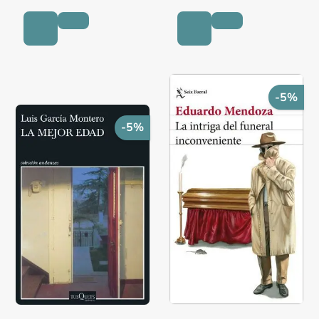
-5%
-5%