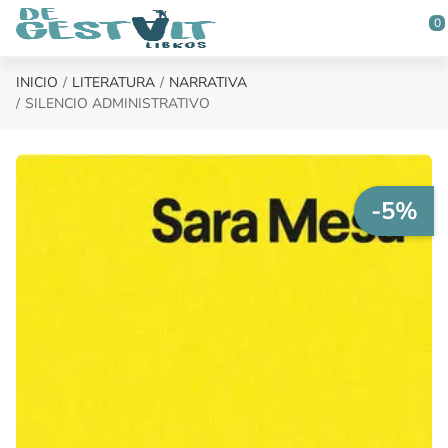
Saltar al contenido principal
0
INICIO
LITERATURA
NARRATIVA
SILENCIO ADMINISTRATIVO
-5%