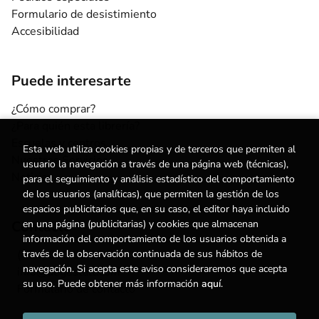
Formulario de desistimiento
Accesibilidad
Puede interesarte
¿Cómo comprar?
¿Para quién esta librería?
Escuelas y centros
Esta web utiliza cookies propias y de terceros que permiten al
Nuestros Servicios
usuario la navegación a través de una página web (técnicas),
Noticias
para el seguimiento y análisis estadístico del comportamiento
de los usuarios (analíticas), que permiten la gestión de los
espacios publicitarios que, en su caso, el editor haya incluido
Contacto
en una página (publicitarias) y cookies que almacenan
información del comportamiento de los usuarios obtenida a
(+34) 615 55 96 54
través de la observación continuada de sus hábitos de
navegación. Si acepta este aviso consideraremos que acepta
info@degestalt.com
su uso. Puede obtener más información
aquí
.
Formulario de contacto