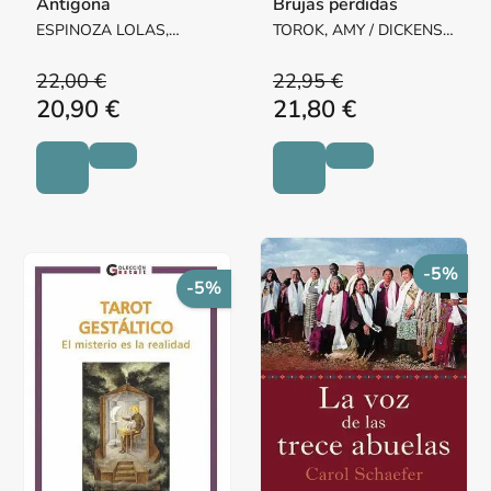
Antígona
Brujas perdidas
ESPINOZA LOLAS,
TOROK, AMY / DICKENS,
RICARDO
RISA
22,00 €
22,95 €
20,90 €
21,80 €
-5%
-5%