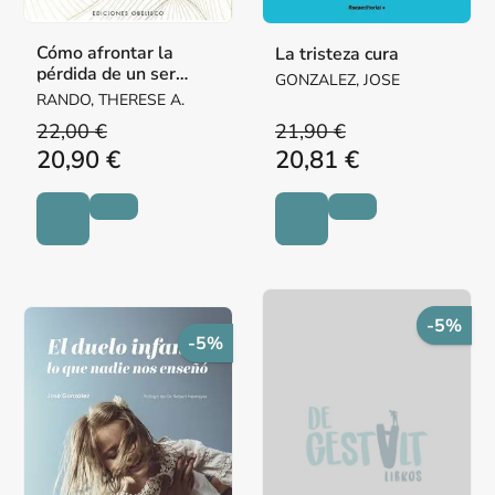
Cómo afrontar la
La tristeza cura
pérdida de un ser
GONZALEZ, JOSE
querido
RANDO, THERESE A.
22,00 €
21,90 €
20,90 €
20,81 €
-5%
-5%