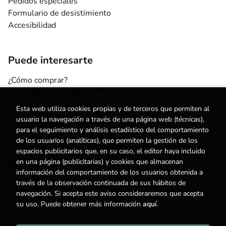
Pedidos especiales
Formulario de desistimiento
Accesibilidad
Puede interesarte
¿Cómo comprar?
¿Para quién esta librería?
Escuelas y centros
Esta web utiliza cookies propias y de terceros que permiten al
Nuestros Servicios
usuario la navegación a través de una página web (técnicas),
Noticias
para el seguimiento y análisis estadístico del comportamiento
de los usuarios (analíticas), que permiten la gestión de los
espacios publicitarios que, en su caso, el editor haya incluido
en una página (publicitarias) y cookies que almacenan
Contacto
información del comportamiento de los usuarios obtenida a
través de la observación continuada de sus hábitos de
(+34) 615 55 96 54
navegación. Si acepta este aviso consideraremos que acepta
info@degestalt.com
su uso. Puede obtener más información
aquí
.
Formulario de contacto