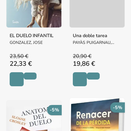
EL DUELO INFANTIL
Una doble tarea
GONZALEZ, JOSE
PAYÀS PUIGARNAU,
ALBA / BERENGUER,
CRISTINA
23,50 €
20,90 €
22,33 €
19,86 €
-5%
-5%