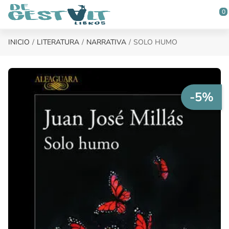
Saltar al contenido principal
0
INICIO
LITERATURA
NARRATIVA
SOLO HUMO
-5%