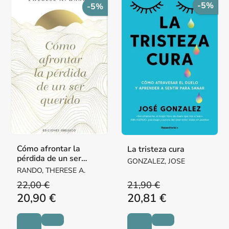
-5%
-5%
Cómo afrontar la
La tristeza cura
pérdida de un ser
GONZALEZ, JOSE
querido
RANDO, THERESE A.
22,00 €
21,90 €
20,90 €
20,81 €