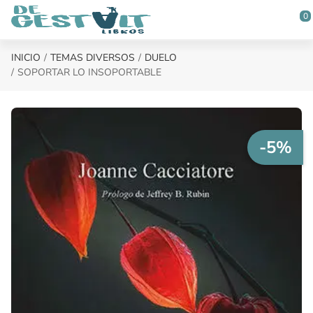
Saltar al contenido principal
0
INICIO
TEMAS DIVERSOS
DUELO
SOPORTAR LO INSOPORTABLE
-5%