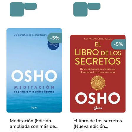
-5%
-5%
Meditación (Edición
El libro de los secretos
ampliada con más de
(Nueva edición
80 meditaciones
revisada)