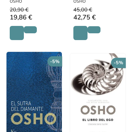
OSHO
OSHO
OSHO)
20,90 €
45,00 €
19,86 €
42,75 €
-5%
-5%