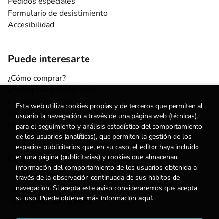
Pedidos especiales
Formulario de desistimiento
Accesibilidad
Puede interesarte
¿Cómo comprar?
¿Para quién esta librería?
Escuelas y centros
Esta web utiliza cookies propias y de terceros que permiten al
Nuestros Servicios
usuario la navegación a través de una página web (técnicas),
Noticias
para el seguimiento y análisis estadístico del comportamiento
de los usuarios (analíticas), que permiten la gestión de los
espacios publicitarios que, en su caso, el editor haya incluido
en una página (publicitarias) y cookies que almacenan
Contacto
información del comportamiento de los usuarios obtenida a
través de la observación continuada de sus hábitos de
(+34) 615 55 96 54
navegación. Si acepta este aviso consideraremos que acepta
info@degestalt.com
su uso. Puede obtener más información
aquí
.
Formulario de contacto