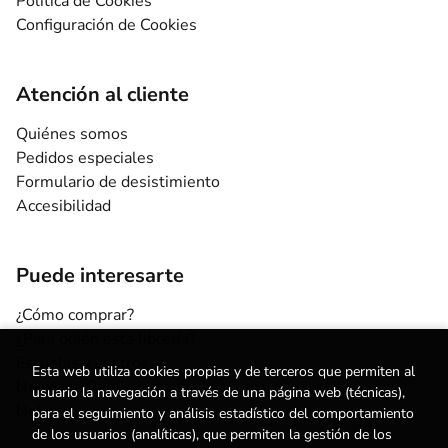
Política de Cookies
Configuración de Cookies
Atención al cliente
Quiénes somos
Pedidos especiales
Formulario de desistimiento
Accesibilidad
Puede interesarte
¿Cómo comprar?
¿Para quién esta librería?
Escuelas y centros
Esta web utiliza cookies propias y de terceros que permiten al
Nuestros Servicios
usuario la navegación a través de una página web (técnicas),
Noticias
para el seguimiento y análisis estadístico del comportamiento
de los usuarios (analíticas), que permiten la gestión de los