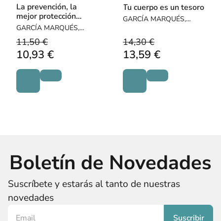
La prevención, la
Tu cuerpo es un tesoro
mejor protección
GARCÍA MARQUÉS,
contra el abuso sexual
GARCÍA MARQUÉS,
MARGARITA
infantil
MARGARITA
11,50 €
14,30 €
10,93 €
13,59 €
Boletín de Novedades
Suscríbete y estarás al tanto de nuestras
novedades