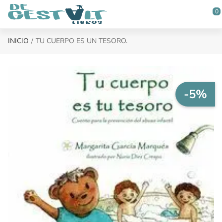
Saltar al contenido principal
0
INICIO
TU CUERPO ES UN TESORO.
-5%