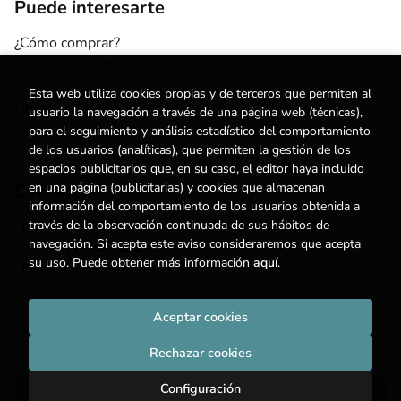
Puede interesarte
¿Cómo comprar?
¿Para quién esta librería?
Escuelas y centros
Esta web utiliza cookies propias y de terceros que permiten al
Nuestros Servicios
usuario la navegación a través de una página web (técnicas),
Noticias
para el seguimiento y análisis estadístico del comportamiento
de los usuarios (analíticas), que permiten la gestión de los
espacios publicitarios que, en su caso, el editor haya incluido
Contacto
en una página (publicitarias) y cookies que almacenan
información del comportamiento de los usuarios obtenida a
(+34) 615 55 96 54
través de la observación continuada de sus hábitos de
navegación. Si acepta este aviso consideraremos que acepta
info@degestalt.com
su uso. Puede obtener más información
aquí
.
Formulario de contacto
Aceptar cookies
2026 ©
Librería de Gestalt
. Todos los Derechos Reservados |
Trevenque Group
Rechazar cookies
Configuración
Añadir a mi cesta