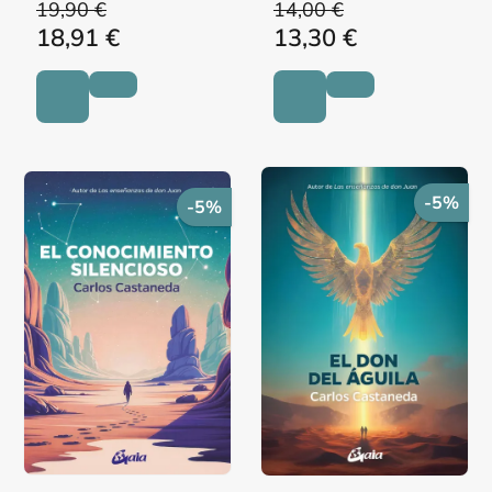
19,90 €
14,00 €
18,91 €
13,30 €
-5%
-5%