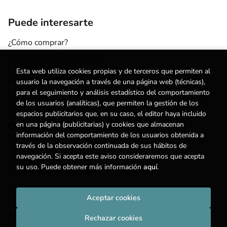
Puede interesarte
¿Cómo comprar?
¿Para quién esta librería?
Escuelas y centros
Esta web utiliza cookies propias y de terceros que permiten al
Nuestros Servicios
usuario la navegación a través de una página web (técnicas),
Noticias
para el seguimiento y análisis estadístico del comportamiento
de los usuarios (analíticas), que permiten la gestión de los
espacios publicitarios que, en su caso, el editor haya incluido
Contacto
en una página (publicitarias) y cookies que almacenan
información del comportamiento de los usuarios obtenida a
(+34) 615 55 96 54
través de la observación continuada de sus hábitos de
navegación. Si acepta este aviso consideraremos que acepta
info@degestalt.com
su uso. Puede obtener más información
aquí
.
Formulario de contacto
Aceptar cookies
2026 ©
Librería de Gestalt
. Todos los Derechos Reservados |
Trevenque Group
Rechazar cookies