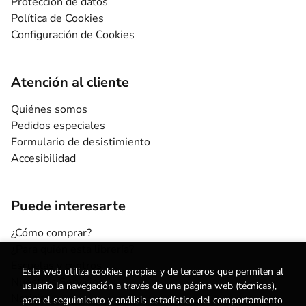
Protección de datos
Política de Cookies
Configuración de Cookies
Atención al cliente
Quiénes somos
Pedidos especiales
Formulario de desistimiento
Accesibilidad
Puede interesarte
¿Cómo comprar?
¿Para quién esta librería?
Escuelas y centros
Esta web utiliza cookies propias y de terceros que permiten al
Nuestros Servicios
usuario la navegación a través de una página web (técnicas),
Noticias
para el seguimiento y análisis estadístico del comportamiento