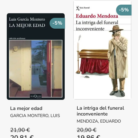
-5%
-5%
La intriga del funeral
La mejor edad
inconveniente
GARCIA MONTERO, LUIS
MENDOZA, EDUARDO
21,90 €
20,90 €
20,81 €
19,86 €