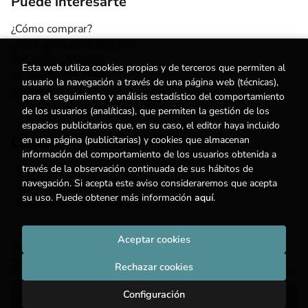
Puede interesarte
¿Cómo comprar?
¿Para quién esta librería?
Escuelas y centros
Esta web utiliza cookies propias y de terceros que permiten al
Nuestros Servicios
usuario la navegación a través de una página web (técnicas),
Noticias
para el seguimiento y análisis estadístico del comportamiento
de los usuarios (analíticas), que permiten la gestión de los
espacios publicitarios que, en su caso, el editor haya incluido
Contacto
en una página (publicitarias) y cookies que almacenan
información del comportamiento de los usuarios obtenida a
(+34) 615 55 96 54
través de la observación continuada de sus hábitos de
navegación. Si acepta este aviso consideraremos que acepta
info@degestalt.com
su uso. Puede obtener más información
aquí
.
Formulario de contacto
Aceptar cookies
2026 ©
Librería de Gestalt
. Todos los Derechos Reservados |
Trevenque Group
Rechazar cookies
Configuración
Añadir a mi cesta