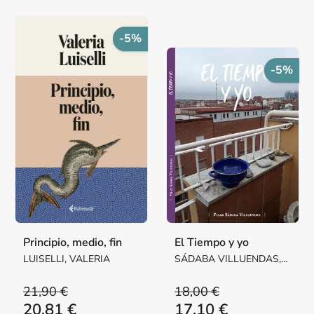
-5%
-5%
Principio, medio, fin
El Tiempo y yo
LUISELLI, VALERIA
SÁDABA VILLUENDAS,
Mª PILAR MARGARITA
21,90 €
18,00 €
20,81 €
17,10 €