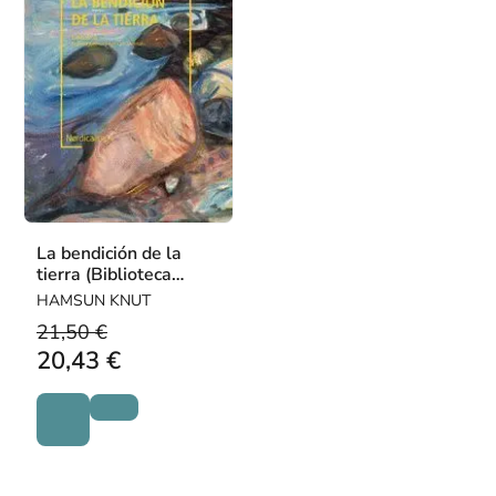
La bendición de la
tierra (Biblioteca
Hamsun)
HAMSUN KNUT
21,50 €
20,43 €