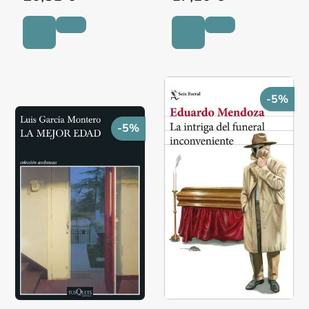
-5%
-5%