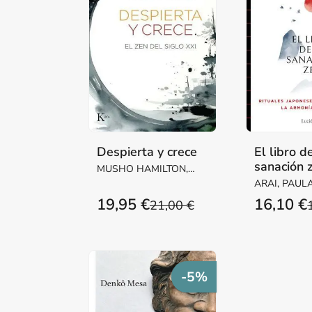
Despierta y crece
El libro d
sanación 
MUSHO HAMILTON,
DIANE / KAIGEN
ARAI, PAUL
WILSON, GABRIEL
19,95 €
16,10 €
21,00 €
-5%