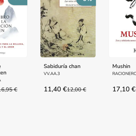
e
Sabiduría chan
Mushin
zen
VV.AA.3
RACIONERO
ALEXIS
A
11,40 €
17,10 €
16,95 €
12,00 €