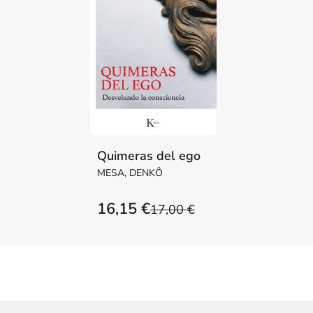
Quimeras del ego
MESA, DENKÔ
16,15 €
17,00 €