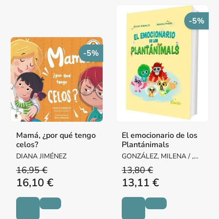
-5%
-5%
Mamá, ¿por qué tengo
El emocionario de los
celos?
Plantánimals
DIANA JIMÉNEZ
GONZÁLEZ, MILENA / ,
ANDRÉS PABÓN
16,95 €
13,80 €
16,10 €
13,11 €