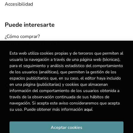
Accesibilidad
Puede interesarte
¿Cómo comprar?
¿Para quién esta librería?
Escuelas y centros
Esta web utiliza cookies propias y de terceros que permiten al
Nuestros Servicios
usuario la navegación a través de una página web (técnicas),
Noticias
para el seguimiento y análisis estadístico del comportamiento
de los usuarios (analíticas), que permiten la gestión de los
espacios publicitarios que, en su caso, el editor haya incluido
Contacto
en una página (publicitarias) y cookies que almacenan
información del comportamiento de los usuarios obtenida a
(+34) 615 55 96 54
través de la observación continuada de sus hábitos de
navegación. Si acepta este aviso consideraremos que acepta
info@degestalt.com
su uso. Puede obtener más información
aquí
.
Formulario de contacto
Aceptar cookies
2026 ©
Librería de Gestalt
. Todos los Derechos Reservados |