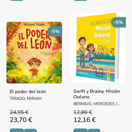
-5%
-5%
Swift y Brainy. Misión
El poder del león
Océano
TIRADO, MIRIAM
BERMEJO, MERCEDES /
VELASCO, RUT
24,95 €
12,80 €
23,70 €
12,16 €