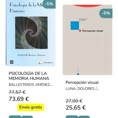
-5%
-5%
PSICOLOGÍA DE LA
MEMORIA HUMANA
Percepción visual
BALLESTEROS JIMÉNEZ,
LUNA, DOLORES /
SOLEDAD
77,57 €
TUDELA, PÍO
73,69 €
27,00 €
25,65 €
Envío gratis