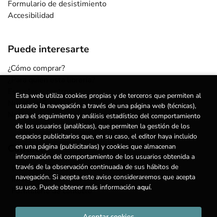
Formulario de desistimiento
Accesibilidad
Puede interesarte
¿Cómo comprar?
¿Para quién esta librería?
Escuelas y centros
Esta web utiliza cookies propias y de terceros que permiten al
Nuestros Servicios
usuario la navegación a través de una página web (técnicas),
Noticias
para el seguimiento y análisis estadístico del comportamiento
de los usuarios (analíticas), que permiten la gestión de los
espacios publicitarios que, en su caso, el editor haya incluido
Contacto
en una página (publicitarias) y cookies que almacenan
información del comportamiento de los usuarios obtenida a
(+34) 615 55 96 54
través de la observación continuada de sus hábitos de
navegación. Si acepta este aviso consideraremos que acepta
info@degestalt.com
su uso. Puede obtener más información
aquí
.
Formulario de contacto
Aceptar cookies