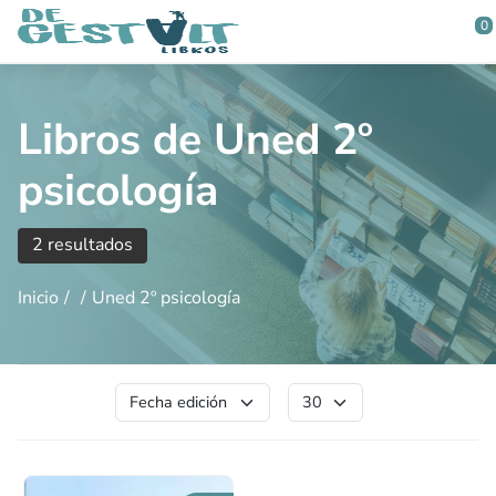
Saltar al contenido principal
0
Libros de Uned 2º
psicología
2 resultados
Inicio
Uned 2º psicología